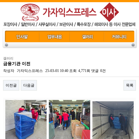
갤러리
금융기관 이전
작성자
가자익스프레스
25-03-01 10:40
조회
4,771회
댓글
0건
이전글
다음글
목록
본문