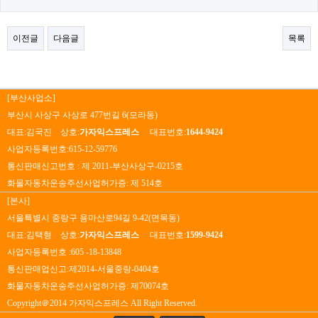
이전글
다음글
목록
[부산사업소]
부산시 사상구 사상로 477번길 6(모라동)
대표:김국진 상호:
가자익스프레스
대표번호:
1644-9424
사업자등록번호:615-12-59776
통신판매신고번호 : 제 2011-부산사상구-0215호
화물자동차운송주선사업허가증: 제 514호
[본사]
서울특별시 중랑구 용마산로94길 9-42(면목동)
대표:김택형 상호:
가자익스프레스
대표번호:
1599-9424
사업자등록번호 :605 -18-13848
통신판매업신고:제2014-서울중랑-0404호
화물자동차운송주선사업허가증: 제70074호
Copyright＠2014 가자익스프레스 All Right Reserved.